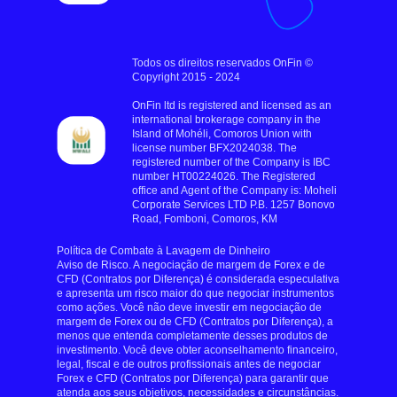
Todos os direitos reservados OnFin ©
Copyright 2015 - 2024
OnFin ltd is registered and licensed as an
international brokerage company in the
Island of Mohéli, Comoros Union with
license number BFX2024038. The
registered number of the Company is IBC
number HT00224026. The Registered
office and Agent of the Company is: Moheli
Corporate Services LTD P.B. 1257 Bonovo
Road, Fomboni, Comoros, KM
Política de Combate à Lavagem de Dinheiro
Aviso de Risco. A negociação de margem de Forex e de
CFD (Contratos por Diferença) é considerada especulativa
e apresenta um risco maior do que negociar instrumentos
como ações. Você não deve investir em negociação de
margem de Forex ou de CFD (Contratos por Diferença), a
menos que entenda completamente desses produtos de
investimento. Você deve obter aconselhamento financeiro,
legal, fiscal e de outros profissionais antes de negociar
Forex e CFD (Contratos por Diferença) para garantir que
atenda aos seus objetivos, necessidades e circunstâncias.