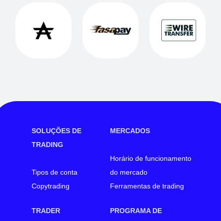
SOLUÇÕES DE
MERCADOS
TRADING
Horário de funcionamento
Tipos de conta
do mercado
Copytrading
Ferramentas de trading
TRADER
PROGRAMA DE